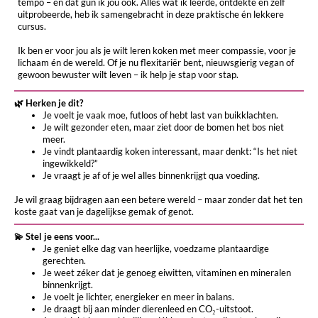
tempo – en dat gun ik jou ook. Alles wat ik leerde, ontdekte en zelf
uitprobeerde, heb ik samengebracht in deze praktische én lekkere
cursus.
Ik ben er voor jou als je wilt leren koken met meer compassie, voor je
lichaam én de wereld. Of je nu flexitariër bent, nieuwsgierig vegan of
gewoon bewuster wilt leven – ik help je stap voor stap.
🌿 Herken je dit?
Je voelt je vaak moe, futloos of hebt last van buikklachten.
Je wilt gezonder eten, maar ziet door de bomen het bos niet
meer.
Je vindt plantaardig koken interessant, maar denkt: “Is het niet
ingewikkeld?”
Je vraagt je af of je wel alles binnenkrijgt qua voeding.
Je wil graag bijdragen aan een betere wereld – maar zonder dat het ten
koste gaat van je dagelijkse gemak of genot.
💫 Stel je eens voor...
Je geniet elke dag van heerlijke, voedzame plantaardige
gerechten.
Je weet zéker dat je genoeg eiwitten, vitaminen en mineralen
binnenkrijgt.
Je voelt je lichter, energieker en meer in balans.
Je draagt bij aan minder dierenleed en CO₂-uitstoot.