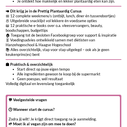
Je ontdekt hoe makkelijk en lékker plantaardig eten kan zijn.
🥑 Dit krijg je in de Prettig Plantaardig Cursus
📅 12 complete weekmenu’s (ontbijt, lunch, diner én tussendoortjes)
🍜 Uitgebreide snacklijst vol lekkere én voedzame opties
📖 12 praktische e-books over o.a. vleesvervangers, beauty,
boodschappen, budgettips
🏠 Toegang tot de besloten Facebookgroep voor support & inspiratie
🧬 Voedingsadvies ontwikkeld samen met diëtisten van
Hanzehogeschool & Haagse Hogeschool
📚 Alles overzichtelijk, stap voor stap uitgelegd – ook als je geen
keukenprins(es) bent
🏫 Praktisch & overzichtelijk
Start direct op jouw eigen tempo
Alle ingrediënten gewoon te koop bij de supermarkt
Geen poespas, wél resultaat
Volledig digitaal en levenslang toegankelijk
💬 Veelgestelde vragen
🕒 Wanneer start de cursus?
Zodra jij wilt! Je krijgt direct toegang na je aanmelding.
🌱 Moet ik al vegan zijn om mee te doen?