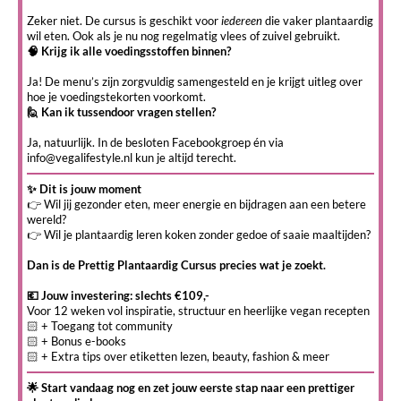
Zeker niet. De cursus is geschikt voor
iedereen
die vaker plantaardig
wil eten. Ook als je nu nog regelmatig vlees of zuivel gebruikt.
🧠 Krijg ik alle voedingsstoffen binnen?
Ja! De menu’s zijn zorgvuldig samengesteld en je krijgt uitleg over
hoe je voedingstekorten voorkomt.
🙋 Kan ik tussendoor vragen stellen?
Ja, natuurlijk. In de besloten Facebookgroep én via
info@vegalifestyle.nl
kun je altijd terecht.
✨ Dit is jouw moment
👉 Wil jij gezonder eten, meer energie en bijdragen aan een betere
wereld?
👉 Wil je plantaardig leren koken zonder gedoe of saaie maaltijden?
Dan is de Prettig Plantaardig Cursus precies wat je zoekt.
💶 Jouw investering: slechts €109,-
Voor 12 weken vol inspiratie, structuur en heerlijke vegan recepten
🏻 + Toegang tot community
🏻 + Bonus e-books
🏻 + Extra tips over etiketten lezen, beauty, fashion & meer
🌟 Start vandaag nog en zet jouw eerste stap naar een prettiger